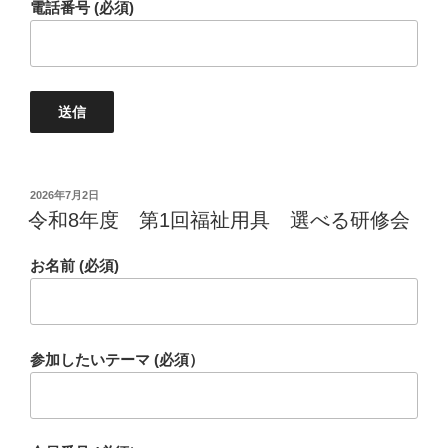
電話番号 (必須)
投
2026年7月2日
稿
令和8年度 第1回福祉用具 選べる研修会
日:
お名前 (必須)
参加したいテーマ (必須）