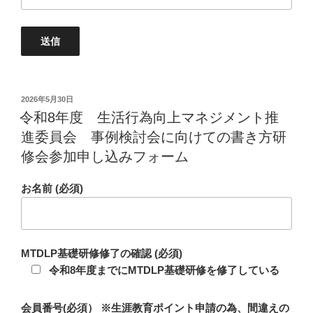
投
2026年5月30日
稿
令和8年度 生活行為向上マネジメント推
日:
進委員会 事例検討会に向けての書き方研
修会参加申し込みフォーム
お名前 (必須)
MTDLP基礎研修修了の確認 (必須)
令和8年度までにMTDLP基礎研修を修了している
会員番号(必須） ※生涯教育ポイント申請の為、間違えの